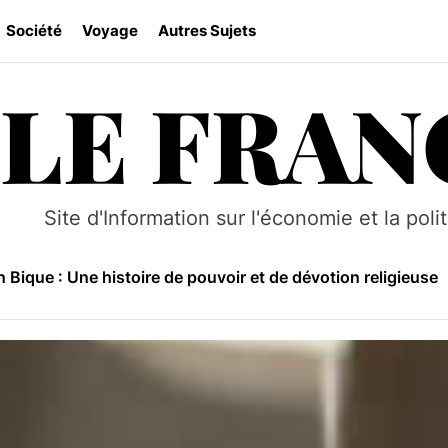
Société
Voyage
Autres Sujets
LE FRAN
Makua au Mozambique : Histoire, culture et traditions
e Niassa : Un sanctuaire sauvage au Mozambique
Site d'Information sur l'économie et la poli
 le tourisme au Mozambique grâce à des pratiques durable
 Bique : Une histoire de pouvoir et de dévotion religieuse
se culturelle et coutumière du Mozambique
Makua au Mozambique : Histoire, culture et traditions
e Niassa : Un sanctuaire sauvage au Mozambique