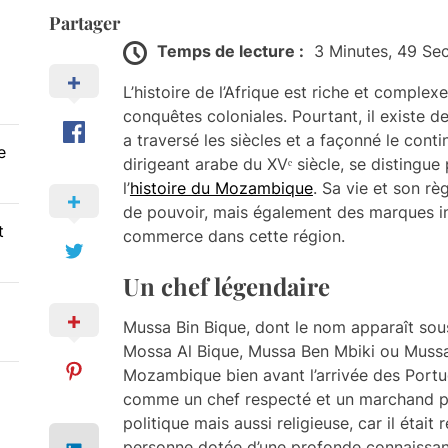
Partager
Temps de lecture :
3 Minutes, 49 Se
L’histoire de l’Afrique est riche et complex
conquêtes coloniales. Pourtant, il existe d
a traversé les siècles et a façonné le cont
e
dirigeant arabe du XVᵉ siècle, se distingue
l’
histoire du Mozambique
. Sa vie et son r
de pouvoir, mais également des marques ind
t
commerce dans cette région.
Un chef légendaire
Mussa Bin Bique, dont le nom apparaît sous
Mossa Al Bique, Mussa Ben Mbiki ou Mussa I
Mozambique bien avant l’arrivée des Portuga
comme un chef respecté et un marchand pr
politique mais aussi religieuse, car il éta
personne dotée d’une profonde connaissan