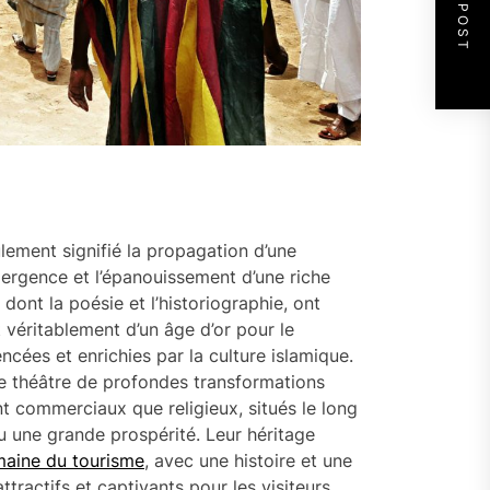
NEXT POST
ulement signifié la propagation d’une
mergence et l’épanouissement d’une riche
s, dont la poésie et l’historiographie, ont
it véritablement d’un âge d’or pour le
cées et enrichies par la culture islamique.
e théâtre de profondes transformations
nt commerciaux que religieux, situés le long
u une grande prospérité. Leur héritage
aine du tourisme
, avec une histoire et une
tractifs et captivants pour les visiteurs.