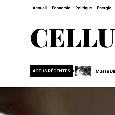
Skip
Accueil
Economie
Politique
Energie
to
the
content
CELLU
L’ethnie 
Réserve d
Renforcer
Mussa Bin
ACTUS RÉCENTES
La riches
L’ethnie 
Réserve d