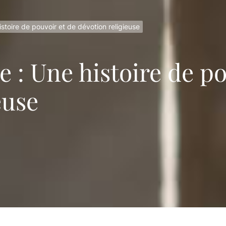
 le tourisme au Mozambique grâce à des pratiques durable
 Bique : Une histoire de pouvoir et de dévotion religieuse
stoire de pouvoir et de dévotion religieuse
se culturelle et coutumière du Mozambique
 : Une histoire de po
Makua au Mozambique : Histoire, culture et traditions
euse