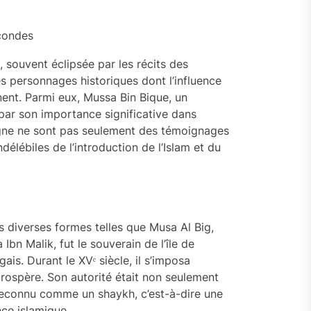
condes
e, souvent éclipsée par les récits des
es personnages historiques dont l’influence
inent. Parmi eux, Mussa Bin Bique, un
 par son importance significative dans
ègne ne sont pas seulement des témoignages
élébiles de l’introduction de l’Islam et du
 diverses formes telles que Musa Al Big,
bn Malik, fut le souverain de l’île de
is. Durant le XVᵉ siècle, il s’imposa
ospère. Son autorité était non seulement
it reconnu comme un shaykh, c’est-à-dire une
ce islamique.