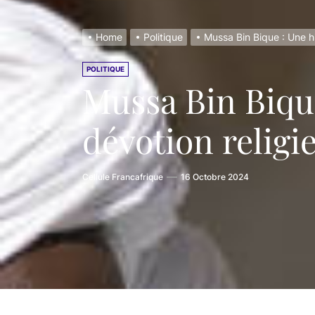
Renforcer
Mussa Bin
Home
Politique
Mussa Bin Bique : Une hi
La riches
POLITIQUE
Mussa Bin Bique
L’ethnie 
dévotion religi
Cellule Francafrique
16 Octobre 2024