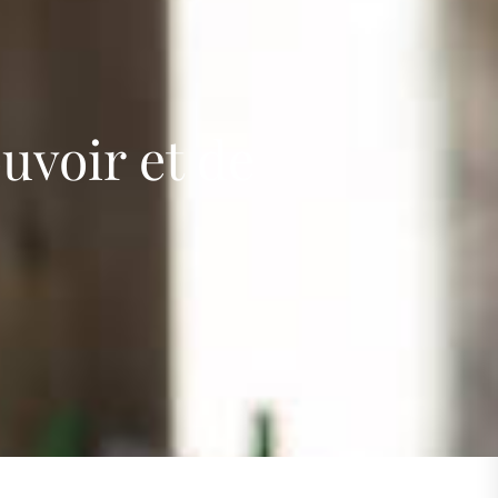
s
uvoir et de