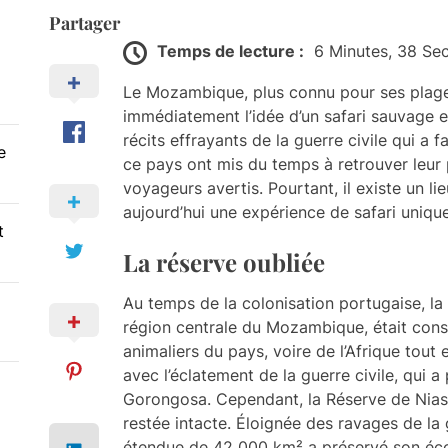
Partager
Temps de lecture :
6 Minutes, 38 Se
Le Mozambique, plus connu pour ses plages 
immédiatement l’idée d’un safari sauvage e
récits effrayants de la guerre civile qui a fa
e
ce pays ont mis du temps à retrouver leur p
voyageurs avertis. Pourtant, il existe un li
aujourd’hui une expérience de safari unique
t
La réserve oubliée
Au temps de la colonisation portugaise, la
région centrale du Mozambique, était con
animaliers du pays, voire de l’Afrique tout 
avec l’éclatement de la guerre civile, qui 
Gorongosa. Cependant, la Réserve de Niass
restée intacte. Éloignée des ravages de la
étendue de 42 000 km² a préservé son éco