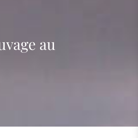
s
auvage au