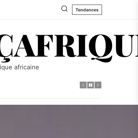
Tendances
ÇAFRIQU
tique africaine
s