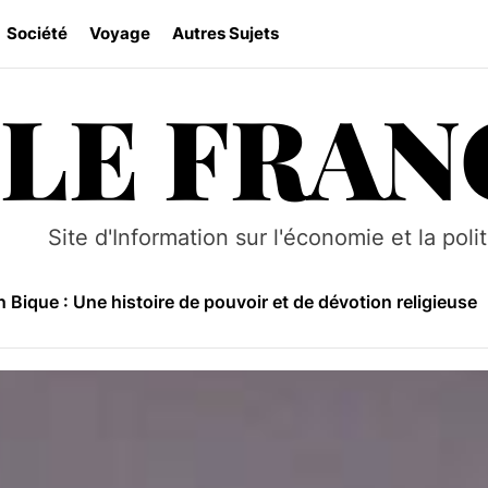
Société
Voyage
Autres Sujets
LE FRAN
Makua au Mozambique : Histoire, culture et traditions
e Niassa : Un sanctuaire sauvage au Mozambique
Site d'Information sur l'économie et la poli
 le tourisme au Mozambique grâce à des pratiques durable
 Bique : Une histoire de pouvoir et de dévotion religieuse
se culturelle et coutumière du Mozambique
Makua au Mozambique : Histoire, culture et traditions
e Niassa : Un sanctuaire sauvage au Mozambique