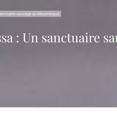
 le tourisme au Mozambique grâce à des pratiques durable
sanctuaire sauvage au Mozambique
 Bique : Une histoire de pouvoir et de dévotion religieuse
se culturelle et coutumière du Mozambique
sa : Un sanctuaire s
Makua au Mozambique : Histoire, culture et traditions