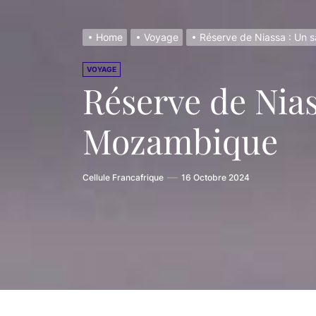
Renforcer
Home
Voyage
Réserve de Niassa : Un 
Mussa Bin
VOYAGE
La riches
Réserve de Nias
L’ethnie 
Mozambique
Cellule Francafrique
16 Octobre 2024