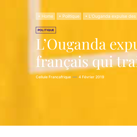
Renforcer
Home
Politique
L’Ouganda expulse des r
Mussa Bin
POLITIQUE
La riches
L’Ouganda expu
L’ethnie 
français qui tr
Cellule Francafrique
4 Février 2019