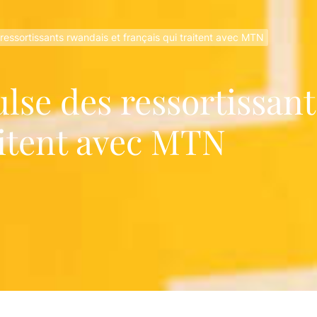
 le tourisme au Mozambique grâce à des pratiques durable
essortissants rwandais et français qui traitent avec MTN
 Bique : Une histoire de pouvoir et de dévotion religieuse
se culturelle et coutumière du Mozambique
lse des ressortissant
Makua au Mozambique : Histoire, culture et traditions
aitent avec MTN