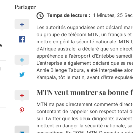
Partager
Temps de lecture :
1 Minutes, 25 Se
Les autorités ougandaises ont déclaré mardi
du groupe de télécom MTN, un français et 
mettre en péril la sécurité nationale. MT
e
d’Afrique australe, a déclaré que son direct
appréhendé à l’aéroport d’Entebbe samedi 
L’entreprise a également déclaré que sa res
t
Annie Bilenge Tabura, a été interpellée alor
Kampala, tôt le matin, avant d’être expuls
MTN veut montrer sa bonne f
MTN n’a pas directement commenté directem
contentant de rappeler son respect total de
sur Twitter que les deux dirigeants avaien
mettent en danger la sécurité nationale, sa
accusations. En 2015, MTN Ouganda a décl