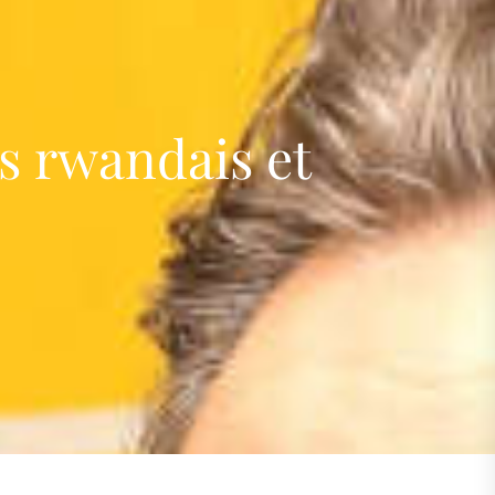
s
s rwandais et