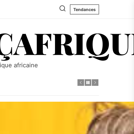
Tendances
ÇAFRIQU
tique africaine
s