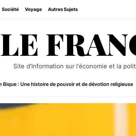
Société
Voyage
Autres Sujets
LE FRAN
Makua au Mozambique : Histoire, culture et traditions
e Niassa : Un sanctuaire sauvage au Mozambique
Site d'Information sur l'économie et la poli
 le tourisme au Mozambique grâce à des pratiques durable
 Bique : Une histoire de pouvoir et de dévotion religieuse
se culturelle et coutumière du Mozambique
Makua au Mozambique : Histoire, culture et traditions
e Niassa : Un sanctuaire sauvage au Mozambique