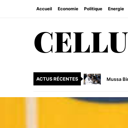
Skip
Accueil
Economie
Politique
Energie
to
the
content
CELLU
L’ethnie 
Réserve d
Renforcer
ACTUS RÉCENTES
Mussa Bin
La riches
L’ethnie 
Réserve d