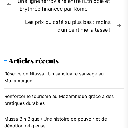
Une ligne ferroviaire entre l’Ethiopie et
de
Previous
l’Erythrée financée par Rome
l’article
post:
Les prix du café au plus bas : moins
Ne
d’un centime la tasse !
pos
Articles récents
Réserve de Niassa : Un sanctuaire sauvage au
Mozambique
Renforcer le tourisme au Mozambique grâce à des
pratiques durables
Mussa Bin Bique : Une histoire de pouvoir et de
dévotion religieuse