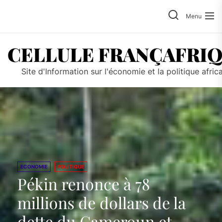
Skip
to
Menu
the
content
CELLULE FRANÇAFRI
Site d'Information sur l'économie et la politique afric
ECONOMIE
POLITIQUE
Pékin renonce à 78
millions de dollars de la
dette du Cameroun et