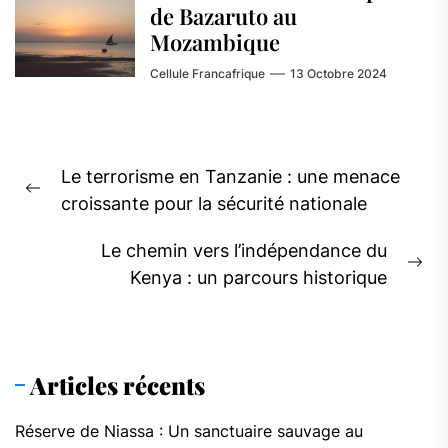
de Bazaruto au
Mozambique
Cellule Francafrique
13 Octobre 2024
Navigation
Le terrorisme en Tanzanie : une menace
de
Previous
croissante pour la sécurité nationale
l’article
post:
Le chemin vers l’indépendance du
Ne
Kenya : un parcours historique
pos
Articles récents
Réserve de Niassa : Un sanctuaire sauvage au