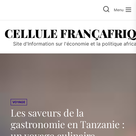
Skip
to
Menu
the
content
CELLULE FRANÇAFRI
Site d'Information sur l'économie et la politique afric
VOYAGE
Les saveurs de la
gastronomie en Tanzanie :
un voyage culinaire