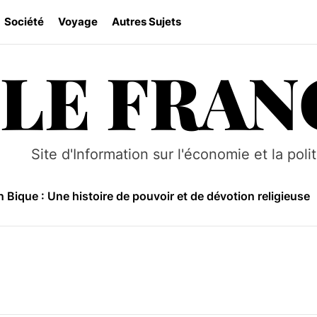
Société
Voyage
Autres Sujets
LE FRAN
Makua au Mozambique : Histoire, culture et traditions
e Niassa : Un sanctuaire sauvage au Mozambique
 le tourisme au Mozambique grâce à des pratiques durable
Site d'Information sur l'économie et la poli
 Bique : Une histoire de pouvoir et de dévotion religieuse
se culturelle et coutumière du Mozambique
Makua au Mozambique : Histoire, culture et traditions
e Niassa : Un sanctuaire sauvage au Mozambique
 le tourisme au Mozambique grâce à des pratiques durable