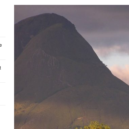
 Bique : Une histoire de pouvoir et de dévotion religieuse
se culturelle et coutumière du Mozambique
Makua au Mozambique : Histoire, culture et traditions
e
t