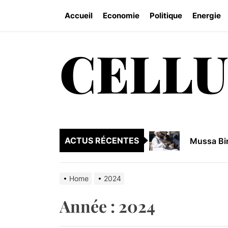
Skip
Accueil
Economie
Politique
Energie
to
the
content
CELLU
L’ethnie 
Réserve d
Renforcer
Mussa Bin
ACTUS RÉCENTES
La riches
L’ethnie 
Home
2024
Réserve d
Année :
2024
Renforcer