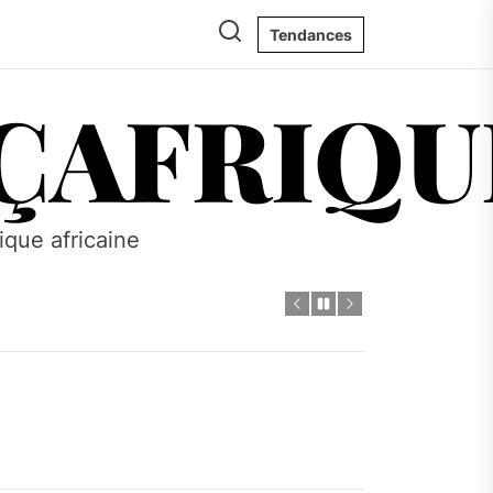
Tendances
ÇAFRIQU
s
tique africaine
s