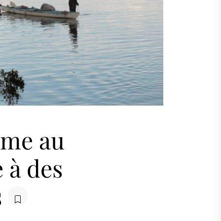
sme au
 à des
s